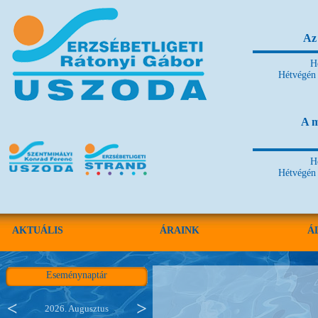
Az 
H
Hétvégén 
A m
H
Hétvégén 
AKTUÁLIS
ÁRAINK
Á
Eseménynaptár
2026. Augusztus