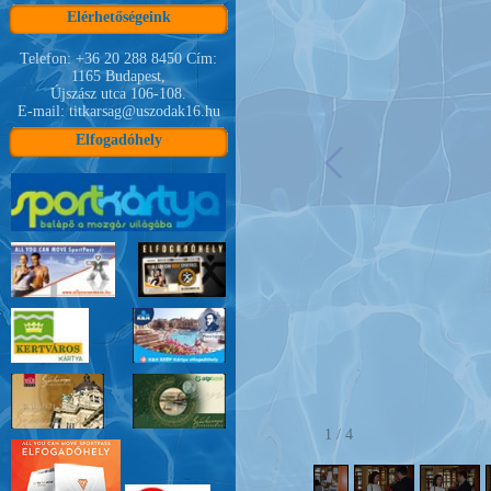
Elérhetőségeink
Telefon: +36 20 288 8450 Cím:
1165 Budapest,
Újszász utca 106-108.
E-mail: titkarsag@uszodak16.hu
Elfogadóhely
1
/
4