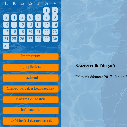
H
K
Sz
Cs
P
Sz
V
1
2
3
4
5
6
7
8
9
10
11
12
13
14
15
16
17
18
19
20
21
22
23
24
25
26
27
28
29
30
31
Impresszum
Százezredik látogató
Jogi nyilatkozat
Feltöltés dátuma: 2017. Június 2
Házirend
Szabad pályák a közönségnek
Közérdekű adatok
Információk
Letölthető dokumentumok