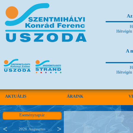
Az 
H
Hétvégén 
A m
H
Hétvégén 
AKTUÁLIS
ÁRAINK
V
Eseménynaptár
2026. Augusztus