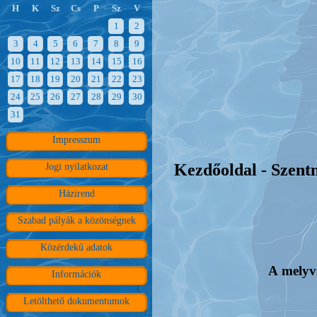
H
K
Sz
Cs
P
Sz
V
1
2
3
4
5
6
7
8
9
10
11
12
13
14
15
16
17
18
19
20
21
22
23
24
25
26
27
28
29
30
31
Impresszum
Kezdőoldal - Szent
Jogi nyilatkozat
Házirend
Szabad pályák a közönségnek
Közérdekű adatok
A melyv
Információk
Letölthető dokumentumok