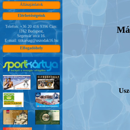
Állásajánlatok
Elérhetőségeink
Telefon: +36 20 416 9396 Cím:
Máj
1162 Budapest,
Segesvár utca 16.
E-mail: titkarsag@uszodak16.hu
Elfogadóhely
Uszo