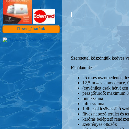
IT szolgáltatónk
Szeretettel köszöntjük kedves 
Kínálatunk:
25 m-es úszómedence, fesz
12,5 m –es tanmedence, 0
(egyénileg csak hétvégén 
pezsgőfürdő: maximum 8 
finn szauna
infra szauna
1 db csokicsöves álló szo
füves napozó terület és t
karórás beléptető rendsze
szekrényes öltözők