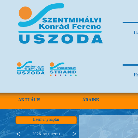
Hé
Hé
AKTUÁLIS
ÁRAINK
Eseménynaptár
2026. Augusztus