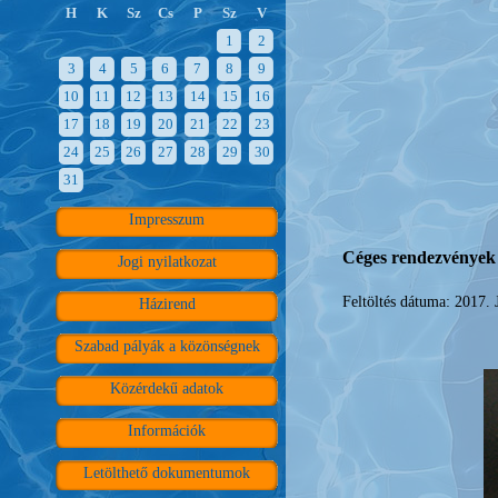
H
K
Sz
Cs
P
Sz
V
1
2
3
4
5
6
7
8
9
10
11
12
13
14
15
16
17
18
19
20
21
22
23
24
25
26
27
28
29
30
31
Impresszum
Céges rendezvények
Jogi nyilatkozat
Feltöltés dátuma: 2017. 
Házirend
Szabad pályák a közönségnek
Közérdekű adatok
Információk
Letölthető dokumentumok