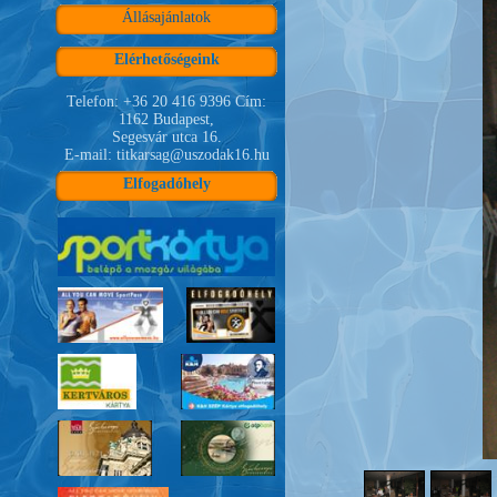
Állásajánlatok
Elérhetőségeink
Telefon: +36 20 416 9396 Cím:
1162 Budapest,
Segesvár utca 16.
E-mail: titkarsag@uszodak16.hu
Elfogadóhely