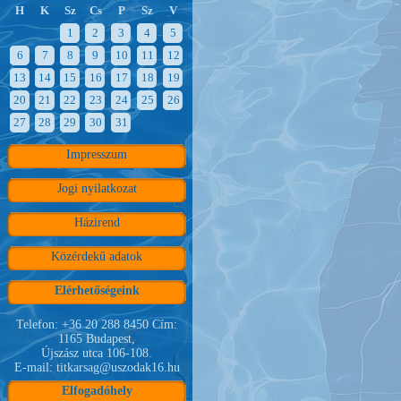
H
K
Sz
Cs
P
Sz
V
1
2
3
4
5
6
7
8
9
10
11
12
13
14
15
16
17
18
19
20
21
22
23
24
25
26
27
28
29
30
31
Impresszum
Jogi nyilatkozat
Házirend
Közérdekű adatok
Elérhetőségeink
Telefon: +36 20 288 8450 Cím:
1165 Budapest,
Újszász utca 106-108.
E-mail: titkarsag@uszodak16.hu
Elfogadóhely