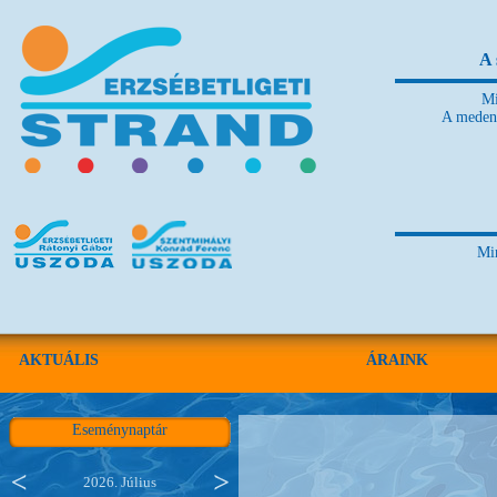
A 
Mi
A medenc
Mi
AKTUÁLIS
ÁRAINK
Eseménynaptár
2026. Július