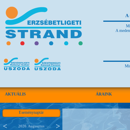
A 
Mi
A medenc
Mi
AKTUÁLIS
ÁRAINK
Eseménynaptár
2026. Augusztus