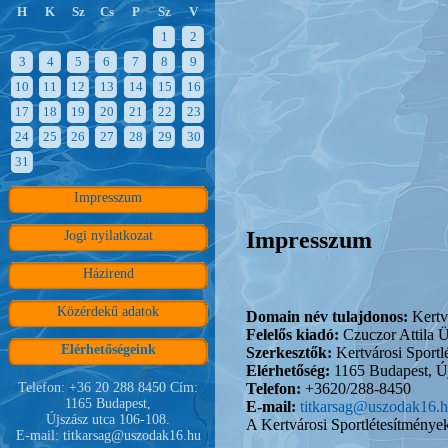
H
K
Sz
Cs
P
Sz
V
1
2
3
4
5
6
7
8
9
10
11
12
13
14
15
16
17
18
19
20
21
22
23
24
25
26
27
28
29
30
31
Impresszum
Impresszum
Jogi nyilatkozat
Házirend
Közérdekű adatok
Domain név tulajdonos:
Kertvá
Felelős kiadó:
Czuczor Attila 
Elérhetőségeink
Szerkesztők:
Kertvárosi Sportl
Elérhetőség:
1165 Budapest, Új
Telefon:
+3620/288-8450
Telefon: +36 20 288 8450 Cím:
1165 Budapest,
E-mail:
titkarsag@uszodak16.
Újszász utca 106-108.
A Kertvárosi Sportlétesítmények
E-mail: titkarsag@uszodak16.hu